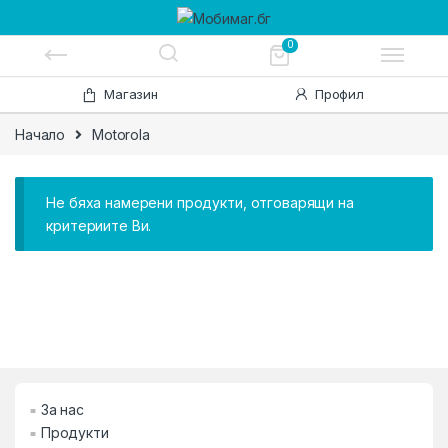
0
Skip to navigation
Skip to content
Магазин
Профил
Начало
Motorola
Не бяха намерени продукти, отговарящи на
критериите Ви.
За нас
Продукти