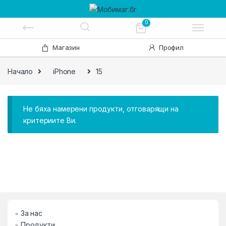
0
Skip to navigation
Skip to content
Магазин
Профил
Начало
iPhone
15
Не бяха намерени продукти, отговарящи на
критериите Ви.
За нас
Продукти