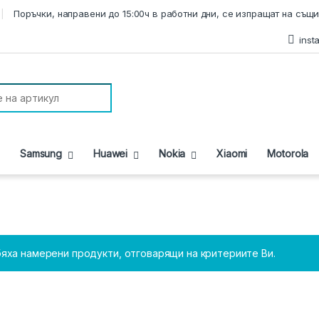
Поръчки, направени до 15:00ч в работни дни, се изпращат на същи
inst
r:
Samsung
Huawei
Nokia
Xiaomi
Motorola
бяха намерени продукти, отговарящи на критериите Ви.