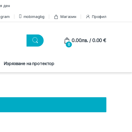
я ден
agram
mobimagbg
Магазин
Профил
0.00
лв.
/ 0.00 €
0
Изрязване на протектор