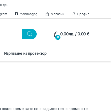
я ден
agram
mobimagbg
Магазин
Профил
0.00
лв.
/ 0.00 €
0
Изрязване на протектор
о всяко време, като не е задължително промените