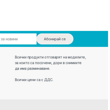
Абонирай се
Всички продукти отговарят на моделите,
за които са посочени, дори в снимките
да има разминаване.
Всички цени са с ДДС.
а