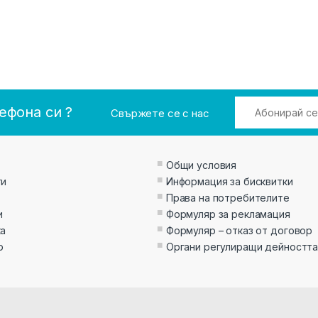
ефона си ?
Свържете се с нас
Общи условия
ти
Информация за бисквитки
Права на потребителите
и
Формуляр за рекламация
а
Формуляр – отказ от договор
р
Органи регулиращи дейностт