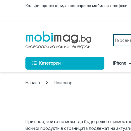
Skip to navigation
Skip to content
Калъфи, протектори, аксесоари за мобилни телефони
Search fo
Категории
iPhone
Начало
При спор
При спор, който не може да бъде решен съвместно
Всички продукти в страницата подлежат на актуал